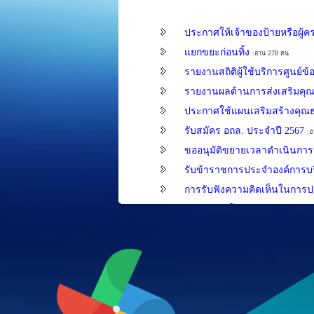
ประกาศให้เจ้าของป้ายหรือผู
แยกขยะก่อนทิ้ง
:อ่าน 278 คน
รายงานสถิติผู้ใช้บริการศูนย์
รายงานผลด้านการส่งเสริมค
ประกาศใช้แผนเสริมสร้างคุณธ
รับสมัคร อถล. ประจำปี 2567
:อ
ขออนุมัติขยายเวลาดำเนินการต
รับข้าราชการประจำองค์การบ
การรับฟังความคิดเห็นในการประ
แบบแปลนโครงการก่อสร้างสะพาน
bidding)
:อ่าน 319 คน
ดูข้อมูลทั้งหมด
.